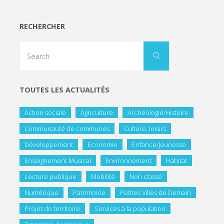
RECHERCHER
TOUTES LES ACTUALITÉS
Action sociale
Agriculture
Archéologie/Histoire
Communauté de communes
Culture, loisirs
Développement
Economie
Enfance/Jeunesse
Enseignement Musical
Environnement
Habitat
Lecture publique
Mobilité
Non classé
Numérique
Patrimoine
Petites Villes de Demain
Projet de territoire
Services à la population