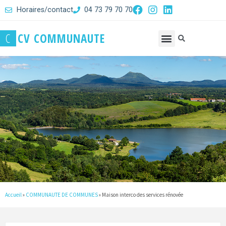
Horaires/contact
04 73 79 70 70
C
C
V
C
O
M
M
U
N
A
U
T
E
Accueil
»
COMMUNAUTE DE COMMUNES
»
Maison interco des services rénovée