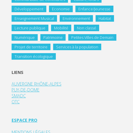
Développement
Economie
Enfance/Jeunesse
Enseignement Musical
Environnement
Habitat
Lecture publique
Mobilité
Non classé
Numérique
Patrimoine
Petites Villes de Demain
Projet de territoire
Services à la population
Transition écologique
LIENS
AUVERGNE RHÔNE-ALPES
PUY-DE-DOME
SMADC
OTC
ESPACE PRO
MENTIONS LÉGALES