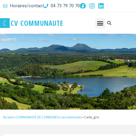
Horaires/contact
04 73 79 70 70
C
C
V
C
O
M
M
U
N
A
U
T
E
Accueil
»
COMMUNAUTE DE COMMUNES
»
Les communes
»
Carte_gris