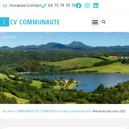
Horaires/contact
04 73 79 70 70
C
C
V
C
O
M
M
U
N
A
U
T
E
Accueil
»
COMMUNAUTE DE COMMUNES
»
Conseil Communautaire
»
Relevé des décisions 2022