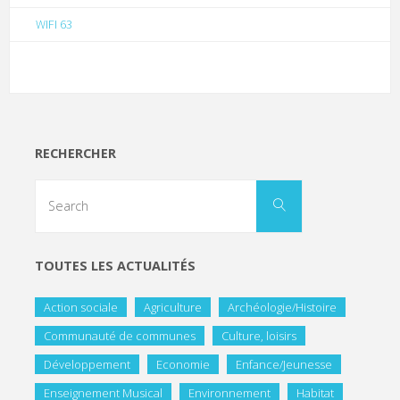
WIFI 63
RECHERCHER
TOUTES LES ACTUALITÉS
Action sociale
Agriculture
Archéologie/Histoire
Communauté de communes
Culture, loisirs
Développement
Economie
Enfance/Jeunesse
Enseignement Musical
Environnement
Habitat