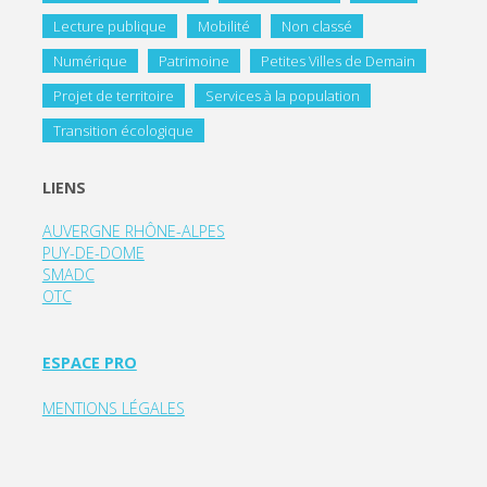
Lecture publique
Mobilité
Non classé
Numérique
Patrimoine
Petites Villes de Demain
Projet de territoire
Services à la population
Transition écologique
LIENS
AUVERGNE RHÔNE-ALPES
PUY-DE-DOME
SMADC
OTC
ESPACE PRO
MENTIONS LÉGALES