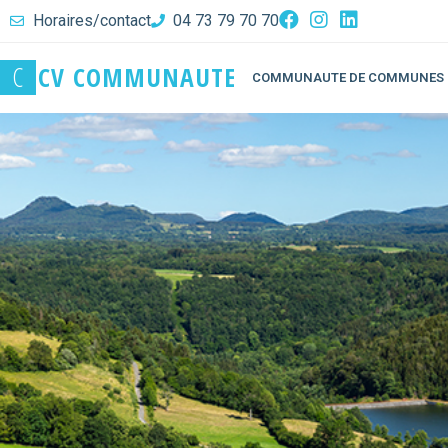
Horaires/contact
04 73 79 70 70
C
C
V
C
O
M
M
U
N
A
U
T
E
COMMUNAUTE DE COMMUNES