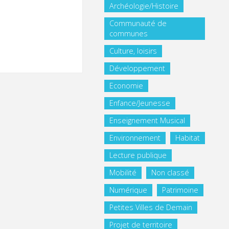
Archéologie/Histoire
Communauté de
communes
Culture, loisirs
Développement
Economie
Enfance/Jeunesse
Enseignement Musical
Environnement
Habitat
Lecture publique
Mobilité
Non classé
Numérique
Patrimoine
Petites Villes de Demain
Projet de territoire