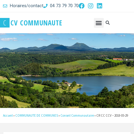
Horaires/contact
04 73 79 70 70
C
C
V
C
O
M
M
U
N
A
U
T
E
Accueil
»
COMMUNAUTE DE COMMUNES
»
Conseil Communautaire
»
CR CC CCV – 2018-05-29