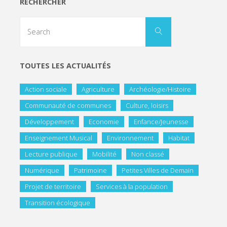
RECHERCHER
TOUTES LES ACTUALITÉS
Action sociale
Agriculture
Archéologie/Histoire
Communauté de communes
Culture, loisirs
Développement
Economie
Enfance/Jeunesse
Enseignement Musical
Environnement
Habitat
Lecture publique
Mobilité
Non classé
Numérique
Patrimoine
Petites Villes de Demain
Projet de territoire
Services à la population
Transition écologique