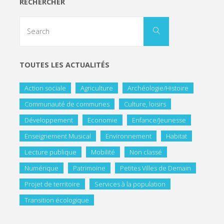
RECHERCHER
TOUTES LES ACTUALITÉS
Action sociale
Agriculture
Archéologie/Histoire
Communauté de communes
Culture, loisirs
Développement
Economie
Enfance/Jeunesse
Enseignement Musical
Environnement
Habitat
Lecture publique
Mobilité
Non classé
Numérique
Patrimoine
Petites Villes de Demain
Projet de territoire
Services à la population
Transition écologique