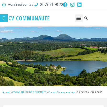
Horaires/contact
04 73 79 70 70
C
C
V
C
O
M
M
U
N
A
U
T
E
Accueil
»
COMMUNAUTE DE COMMUNES
»
Conseil Communautaire
»
CR CC CCV – 2017-07-25