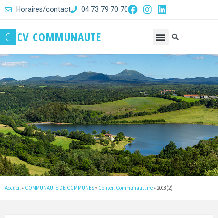
Horaires/contact
04 73 79 70 70
C
C
V
C
O
M
M
U
N
A
U
T
E
Accueil
»
COMMUNAUTE DE COMMUNES
»
Conseil Communautaire
»
2018(2)