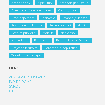
Action sociale
Agriculture
Archéologie/Histoire
Communauté de communes
Culture, loisirs
Développement
Economie
Enfance/Jeunesse
Enseignement Musical
Environnement
Habitat
Lecture publique
Mobilité
Non classé
Numérique
Patrimoine
Petites Villes de Demain
Projet de territoire
Services à la population
Transition écologique
LIENS
AUVERGNE RHÔNE-ALPES
PUY-DE-DOME
SMADC
OTC