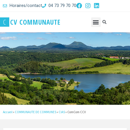
Horaires/contact
04 73 79 70 70
C
C
V
C
O
M
M
U
N
A
U
T
E
Accueil
»
COMMUNAUTE DE COMMUNES
»
CIAS
»
ComCom CCV