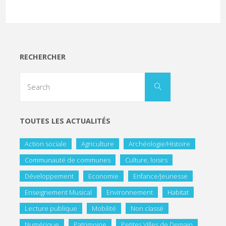
RECHERCHER
TOUTES LES ACTUALITÉS
Action sociale
Agriculture
Archéologie/Histoire
Communauté de communes
Culture, loisirs
Développement
Economie
Enfance/Jeunesse
Enseignement Musical
Environnement
Habitat
Lecture publique
Mobilité
Non classé
Numérique
Patrimoine
Petites Villes de Demain