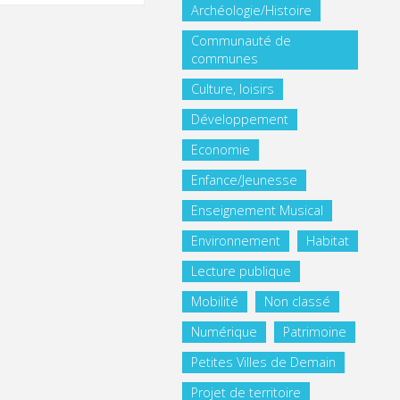
Archéologie/Histoire
Communauté de
communes
Culture, loisirs
Développement
Economie
Enfance/Jeunesse
Enseignement Musical
Environnement
Habitat
Lecture publique
Mobilité
Non classé
Numérique
Patrimoine
Petites Villes de Demain
Projet de territoire