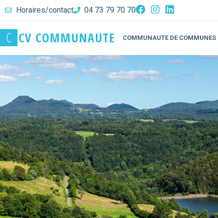
Horaires/contact
04 73 79 70 70
C
C
V
C
O
M
M
U
N
A
U
T
E
COMMUNAUTE DE COMMUNES