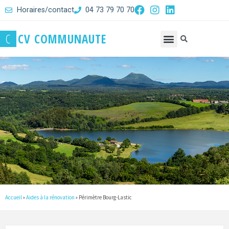
Horaires/contact
04 73 79 70 70
C
C
V
C
O
M
M
U
N
A
U
T
E
Accueil
»
Aides à la rénovation
»
Périmètre Bourg-Lastic