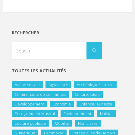
RECHERCHER
TOUTES LES ACTUALITÉS
Action sociale
Agriculture
Archéologie/Histoire
Communauté de communes
Culture, loisirs
Développement
Economie
Enfance/Jeunesse
Enseignement Musical
Environnement
Habitat
Lecture publique
Mobilité
Non classé
Numérique
Patrimoine
Petites Villes de Demain