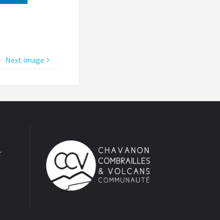
Next image
r