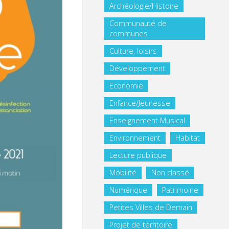
Archéologie/Histoire
Communauté de
communes
Culture, loisirs
Développement
Economie
Enfance/Jeunesse
Enseignement Musical
Environnement
Habitat
Lecture publique
Mobilité
Non classé
Numérique
Patrimoine
Petites Villes de Demain
Projet de territoire