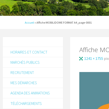
Accueil
»
Affiche MOBILIDOME FORMAT A4_page-0001
Affiche 
HORAIRES ET CONTACT
1241 × 1755
pix
MARCHÉS PUBLICS
RECRUTEMENT
MES DÉMARCHES
AGENDA DES ANIMATIONS
TÉLÉCHARGEMENTS