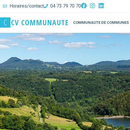
Horaires/contact
04 73 79 70 70
C
C
V
C
O
M
M
U
N
A
U
T
E
COMMUNAUTE DE COMMUNES