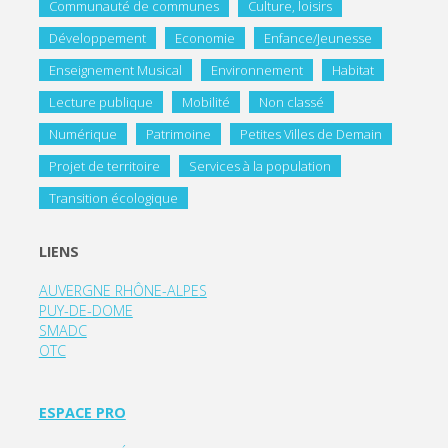
Communauté de communes
Culture, loisirs
Développement
Economie
Enfance/Jeunesse
Enseignement Musical
Environnement
Habitat
Lecture publique
Mobilité
Non classé
Numérique
Patrimoine
Petites Villes de Demain
Projet de territoire
Services à la population
Transition écologique
LIENS
AUVERGNE RHÔNE-ALPES
PUY-DE-DOME
SMADC
OTC
ESPACE PRO