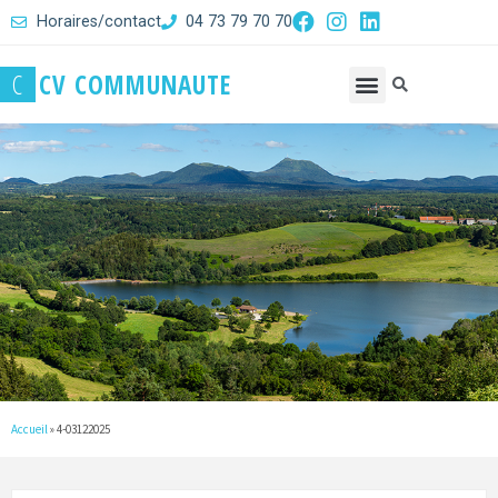
Horaires/contact
04 73 79 70 70
C
C
V
C
O
M
M
U
N
A
U
T
E
Accueil
»
4-03122025