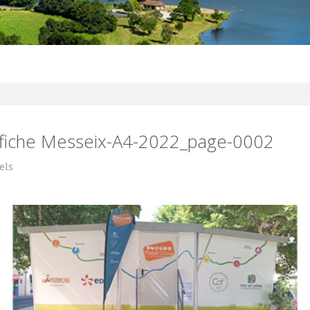
affiche Messeix-A4-2022_page-0002
els