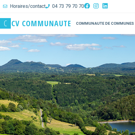
Horaires/contact
04 73 79 70 70
C
C
V
C
O
M
M
U
N
A
U
T
E
COMMUNAUTE DE COMMUNES