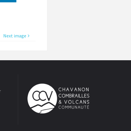
Next image
r