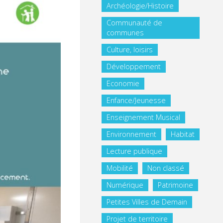
Archéologie/Histoire
Communauté de
communes
Culture, loisirs
Développement
Economie
Enfance/Jeunesse
Enseignement Musical
Environnement
Habitat
Lecture publique
Mobilité
Non classé
Numérique
Patrimoine
Petites Villes de Demain
Projet de territoire