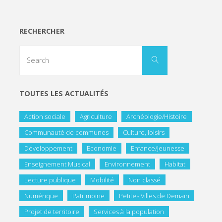
RECHERCHER
TOUTES LES ACTUALITÉS
Action sociale
Agriculture
Archéologie/Histoire
Communauté de communes
Culture, loisirs
Développement
Economie
Enfance/Jeunesse
Enseignement Musical
Environnement
Habitat
Lecture publique
Mobilité
Non classé
Numérique
Patrimoine
Petites Villes de Demain
Projet de territoire
Services à la population