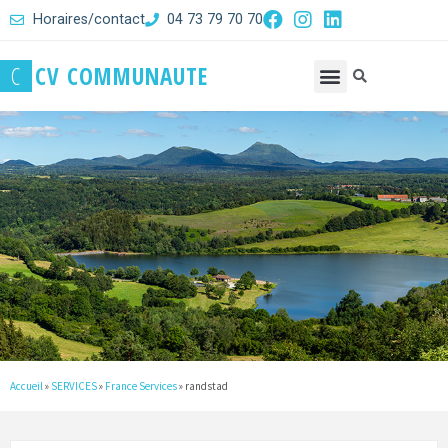
Horaires/contact
04 73 79 70 70
C
C
V
C
O
M
M
U
N
A
U
T
E
Accueil
»
SERVICES
»
France Services
»
randstad