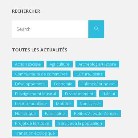
RECHERCHER
TOUTES LES ACTUALITÉS
Action sociale
Agriculture
Archéologie/Histoire
Communauté de communes
Culture, loisirs
Développement
Economie
Enfance/Jeunesse
Enseignement Musical
Environnement
Habitat
Lecture publique
Mobilité
Non classé
Numérique
Patrimoine
Petites Villes de Demain
Projet de territoire
Services à la population
Transition écologique