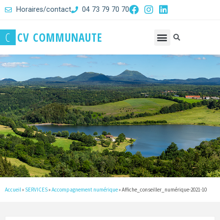
Horaires/contact
04 73 79 70 70
C
C
V
C
O
M
M
U
N
A
U
T
E
Accueil
»
SERVICES
»
Accompagnement numérique
»
Affiche_conseiller_numérique-2021-10