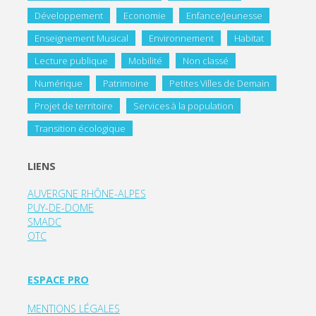
Développement
Economie
Enfance/Jeunesse
Enseignement Musical
Environnement
Habitat
Lecture publique
Mobilité
Non classé
Numérique
Patrimoine
Petites Villes de Demain
Projet de territoire
Services à la population
Transition écologique
LIENS
AUVERGNE RHÔNE-ALPES
PUY-DE-DOME
SMADC
OTC
ESPACE PRO
MENTIONS LÉGALES