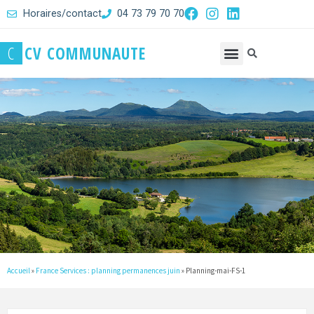
Horaires/contact
04 73 79 70 70
C
C
V
C
O
M
M
U
N
A
U
T
E
Accueil
»
France Services : planning permanences juin
»
Planning-mai-FS-1